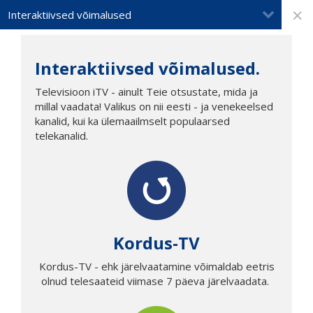
×
Interaktiivsed võimalused
Interaktiivsed võimalused.
Televisioon iTV - ainult Teie otsustate, mida ja
millal vaadata! Valikus on nii eesti - ja venekeelsed
kanalid, kui ka ülemaailmselt populaarsed
telekanalid.
Kordus-TV
Kordus-TV - ehk järelvaatamine võimaldab eetris
olnud telesaateid viimase 7 päeva järelvaadata.