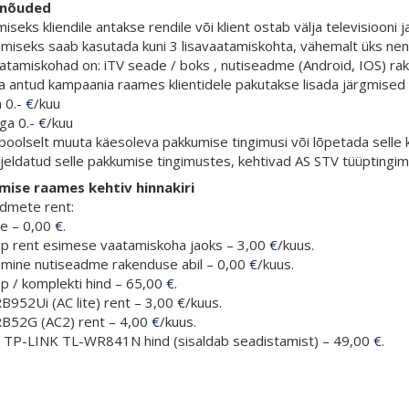
a nõuded
seks kliendile antakse rendile või klient ostab välja televisiooni 
tamiseks saab kasutada kuni 3 lisavaatamiskohta, vähemalt üks ne
aatamiskohad on: iTV seade / boks , nutiseadme (Android, IOS) ra
ga antud kampaania raames klientidele pakutakse lisada järgmise
a 0.-
€
/kuu
aga 0.-
€
/kuu
epoolselt muuta käesoleva pakkumise tingimusi või lõpetada selle 
irjeldatud selle pakkumise tingimustes, kehtivad AS STV tüüptingi
mise raames kehtiv hinnakiri
admete rent:
ne – 0,00
€
.
op rent esimese vaatamiskoha jaoks – 3,00
€
/kuus.
tamine nutiseadme rakenduse abil – 0,00
€
/kuus.
p / komplekti hind – 65,00
€
.
 RB952Ui (AC lite) rent – 3,00
€
/kuus.
k RB52G (AC2) rent – 4,00
€
/kuus.
kti TP-LINK TL-WR841N hind (sisaldab seadistamist) – 49,00
€
.