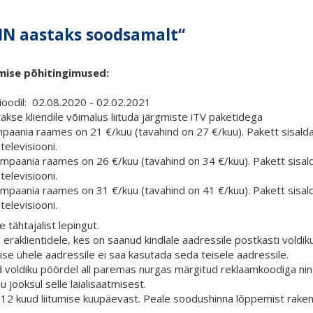
IN aastaks soodsamalt
“
umise põhitingimused:
ioodil: 02.08.2020 - 02.02.2021
akse kliendile võimalus liituda järgmiste iTV paketidega
paania raames on 21 €/kuu (tavahind on 27 €/kuu). Pakett sisalda
televisiooni.
mpaania raames on 26 €/kuu (tavahind on 34 €/kuu). Pakett sisald
televisiooni.
mpaania raames on 31 €/kuu (tavahind on 41 €/kuu). Pakett sisald
televisiooni.
 tähtajalist lepingut.
d eraklientidele, kes on saanud kindlale aadressile postkasti vol
mise ühele aadressile ei saa kasutada seda teisele aadressile.
 voldiku pöördel all paremas nurgas märgitud reklaamkoodiga ning 
 jooksul selle laialisaatmisest.
 12 kuud liitumise kuupäevast. Peale soodushinna lõppemist rakendu