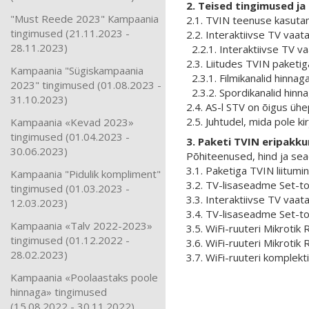
2. Teised tingimused j
"Must Reede 2023" Кampaania
2.1. TVIN teenuse kasutami
tingimused (21.11.2023 -
2.2. Interaktiivse TV vaa
28.11.2023)
2.2.1. Interaktiivse TV v
2.3. Liitudes TVIN paketi
Kampaania "Sügiskampaania
2.3.1. Filmikanalid hinnag
2023" tingimused (01.08.2023 -
2.3.2. Spordikanalid hinn
31.10.2023)
2.4. АS-l STV on õigus üh
2.5. Juhtudel, mida pole k
Kampaania «Kevad 2023»
tingimused (01.04.2023 -
3. Paketi TVIN eripakku
30.06.2023)
Põhiteenused, hind ja se
3.1. Paketiga TVIN liitumi
Kampaania "Pidulik kompliment"
3.2. TV-lisaseadme Set-t
tingimused (01.03.2023 -
3.3. Interaktiivse TV vaa
12.03.2023)
3.4. TV-lisaseadme Set-to
Kampaania «Talv 2022-2023»
3.5. WiFi-ruuteri Mikrotik
tingimused (01.12.2022 -
3.6. WiFi-ruuteri Mikroti
28.02.2023)
3.7. WiFi-ruuteri komple
Kampaania «Poolaastaks poole
hinnaga» tingimused
(15.08.2022 - 30.11.2022)