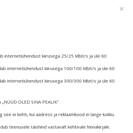
×
b internetiühendust kiirusega 25/25 Mbit/s ja üle 60
ab internetiühendust kiirusega 100/100 Mbit/s ja üle 60
ab internetiühendust kiirusega 300/300 Mbit/s ja üle 60
diku „NÜÜD OLED SINA PEALIK“.
see ei kehti, kui aadress ja reklaamkood ei lange kokku.
b teenusele täishind vastavalt kehtivale hinnakirjale.