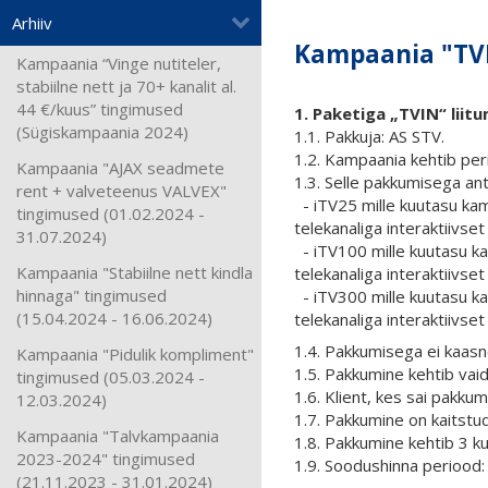
Arhiiv
Kampaania "TV
Kampaania “Vinge nutiteler,
stabiilne nett ja 70+ kanalit al.
44 €/kuus” tingimused
1. Paketiga „TVIN“ liit
(Sügiskampaania 2024)
1.1. Pakkuja: АS STV.
1.2. Kampaania kehtib per
Kampaania "AJAX seadmete
1.3. Selle pakkumisega ant
rent + valveteenus VALVEX"
- iTV25 mille kuutasu kam
tingimused (01.02.2024 -
telekanaliga interaktiivset 
31.07.2024)
- iTV100 mille kuutasu ka
Kampaania "Stabiilne nett kindla
telekanaliga interaktiivset 
hinnaga" tingimused
- iTV300 mille kuutasu ka
(15.04.2024 - 16.06.2024)
telekanaliga interaktiivset 
1.4. Pakkumisega ei kaasne
Kampaania "Pidulik kompliment"
1.5. Pakkumine kehtib vai
tingimused (05.03.2024 -
1.6.
Klient, kes sai pakku
12.03.2024)
1.7.
Pakkumine on kaitstud
Kampaania "Talvkampaania
1.8. Pakkumine kehtib 3 kuu
2023-2024" tingimused
1.9. Soodushinna periood:
(21.11.2023 - 31.01.2024)