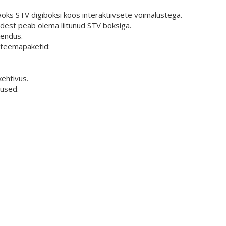
jaoks STV digiboksi koos interaktiivsete võimalustega.
ndest peab olema liitunud STV boksiga.
kendus.
d teemapaketid:
kehtivus.
mused.