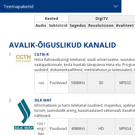
Teemapaketid
Keeled
DigiTV
Audio
Subtiitrid
Sagedus
Resolutsioon
Kvaliteet
AVALIK-ÕIGUSLIKUD KANALID
1
CGTN-R
Hiina Rahvavabariigi telekanal, sisult universaalne, suunat
vaatajaskonnale, keda huvitab tänapäeva Hiina elu. Progr
uudised, dokumentaalfilmid, meelelahutus ja lastesaated, s
rus
Puuduvad
586MHz
SD
MPEG2
2
SILK WAY
Informatiivne ja hariv telekanal (uudised, majandus, ajakirja
turism, uuenduslik areng, kaasmaalased välismaal). Kasahs
nähtused.
rus /
eng /
Puuduvad
498MHz
HD
MPEG4
kaz