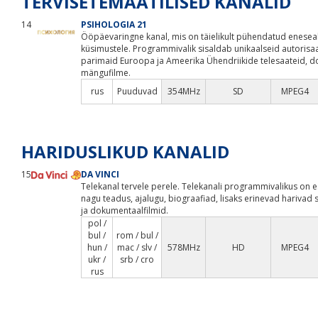
TERVISETEMAATILISED KANALID
14
PSIHOLOGIA 21
Ööpäevaringne kanal, mis on täielikult pühendatud enesea
küsimustele. Programmivalik sisaldab unikaalseid autorisa
parimaid Euroopa ja Ameerika Ühendriikide telesaateid, d
mängufilme.
rus
Puuduvad
354MHz
SD
MPEG4
HARIDUSLIKUD KANALID
15
DA VINCI
Telekanal tervele perele. Telekanali programmivalikus on 
nagu teadus, ajalugu, biograafiad, lisaks erinevad harivad s
ja dokumentaalfilmid.
pol /
bul /
rom / bul /
hun /
mac / slv /
578MHz
HD
MPEG4
ukr /
srb / cro
rus