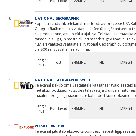
rus
Puuduvad
322MHz
SD
MPEG4
9
NATIONAL GEOGRAPHIC
Populaarteaduslik telekanal, mis loodi autoriteetse USA Ra
Geograafiaühingu eestvedamisel. See ühing finantseerib te
ekspeditsioone, annab välja ajakirja. Telekanali temaatika
taimed, ajalugu, inimeste elu eri maades, geograafia. Tele
huvi eri vanuses vaatajatele. National Geographicu dokume
üle 800 rahvusvahellise auhinna.
eng /
est
346MHz
HD
MPEG4
rus
10
NATIONAL GEOGRAPHIC WILD
Telekanal pakub oma vaatajatele kaasahaaravaid saateid ja
metsikus looduses, kutsudes televaatajaid unustamatu rei
maailma, kõige ligipääsmatute kohtadest kuni ookeanide pii
eng /
Puuduvad
346MHz
HD
MPEG4
rus
11
VIASAT EXPLORE
Telekanal jutustab ekspeditsioonidest raskesti ligipääseta