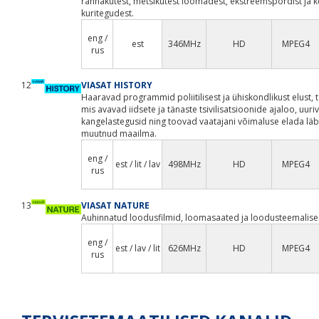
rännakutest, metsikutest loomadest, ekstreemspordist ja 
kuritegudest.
eng /
est
346MHz
HD
MPEG4
rus
12
VIASAT HISTORY
Haaravad programmid poliitilisest ja ühiskondlikust elust, t
mis avavad iidsete ja tänaste tsivilisatsioonide ajaloo, uuriva
kangelastegusid ning toovad vaatajani võimaluse elada läb
muutnud maailma.
eng /
est / lit / lav
498MHz
HD
MPEG4
rus
13
VIASAT NATURE
Auhinnatud loodusfilmid, loomasaated ja loodusteemalise
eng /
est / lav / lit
626MHz
HD
MPEG4
rus