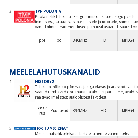
3
TVP POLONIA
Poola riiklik telekanal. Programmis on saated kogu perele – p
inimestest, kultuurist, saated lastele ja noortele, samuti uu
vanad filmid, teatrietendused ja muusikasaated. Saated on
pol
pol
346MHz
HD
MPEG4
MEELELAHUTUSKANALID
4
HISTORY2
Telekanal hõlmab põneva ajalugu elavas ja arusaadavas fo
saated tõmbavad ootamatuid ajaloolisi paralleele, avalda
räägivad imelistest ajaloolistest faktidest.
eng /
Puuduvad
394MHz
HD
MPEG4
rus
5
HOCHU VSE ZNAT
Meelelahutuslik telekanal lastele ja nende vanematele.