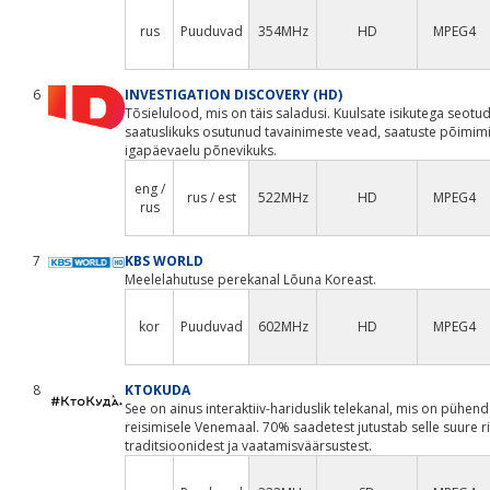
rus
Puuduvad
354MHz
HD
MPEG4
6
INVESTIGATION DISCOVERY (HD)
Tõsielulood, mis on täis saladusi. Kuulsate isikutega seotu
saatuslikuks osutunud tavainimeste vead, saatuste põimimi
igapäevaelu põnevikuks.
eng /
rus / est
522MHz
HD
MPEG4
rus
7
KBS WORLD
Meelelahutuse perekanal Lõuna Koreast.
kor
Puuduvad
602MHz
HD
MPEG4
8
KTOKUDA
See on ainus interaktiiv-hariduslik telekanal, mis on pühend
reisimisele Venemaal. 70% saadetest jutustab selle suure riig
traditsioonidest ja vaatamisväärsustest.