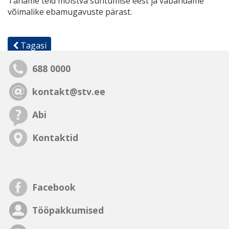
Täname teid mõistva suhtumise eest ja vabandame
võimalike ebamugavuste pärast.
Tagasi
688 0000
kontakt@stv.ee
Abi
Kontaktid
Facebook
Tööpakkumised