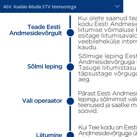
ASV. Kuidas liituda STV teenustega