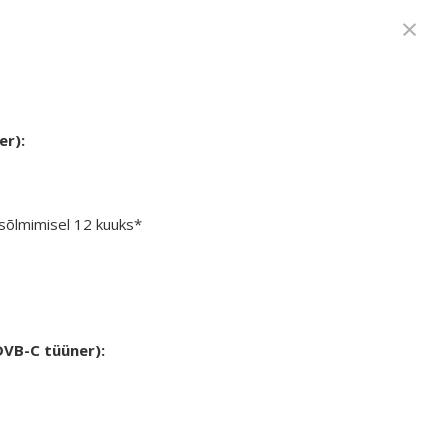
×
r)​:
 sõlmimisel 12 kuuks*
 DVB-C tüüner
)​: