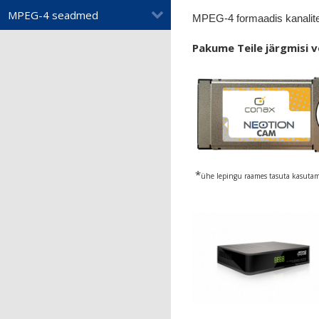
MPEG-4 seadmed
MPEG-4 formaadis kanalite
Pakume Teile järgmisi v
*
ühe lepingu raames tasuta kasutam