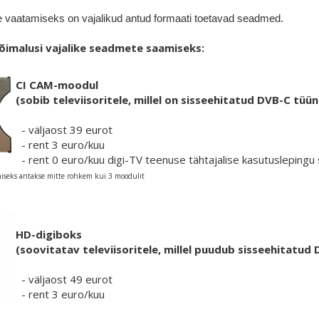
 vaatamiseks on vajalikud antud formaati toetavad seadmed.
õimalusi vajalike seadmete saamiseks:​
CI CAM-moodul
(sobib televiisoritele, millel on sisseehitatud DVB-C tüüne
- väljaost 39 eurot
- rent 3 euro/kuu
- rent 0 euro/kuu digi-TV teenuse tähtajalise kasutuslepingu
iseks antakse mitte rohkem kui 3 moodulit
HD-digiboks
(soovitatav televiisoritele, millel puudub sisseehitatud
- väljaost 49 eurot
- rent 3 euro/kuu