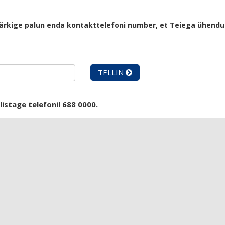
rkige palun enda kontakttelefoni number, et Teiega ühendust
TELLIN
istage telefonil 688 0000.