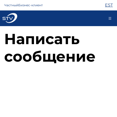
EST
Частный
Бизнес-клиент
Написать
688 0000
Самообслуживание
сообщение
Интернет
ТВ
Телефон
Охрана
Помощь
Магазин
Контакты
Новости