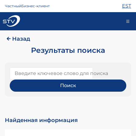
EST
Частный
Бизнес-клиент
Назад
kontakt@stv.ee
Самообслуживание
Результаты поиска
Введите ключевое слово для поиска
Интернет
ТВ
Телефон
Охрана
Помощь
Магазин
Найденная информация
Контакты
Новости