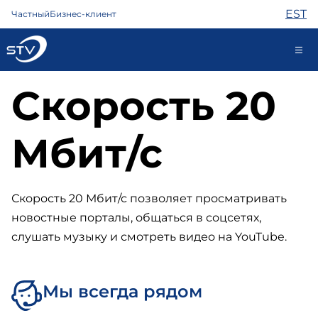
EST
Частный
Бизнес-клиент
Скорость 20
kontakt@stv.ee
Самообслуживание
Мбит/с
Интернет
ТВ
Скорость 20 Мбит/с позволяет просматривать
Телефон
новостные порталы, общаться в соцсетях,
Охрана
слушать музыку и смотреть видео на YouTube.
Помощь
Магазин
Контакты
Мы всегда рядом
Новости