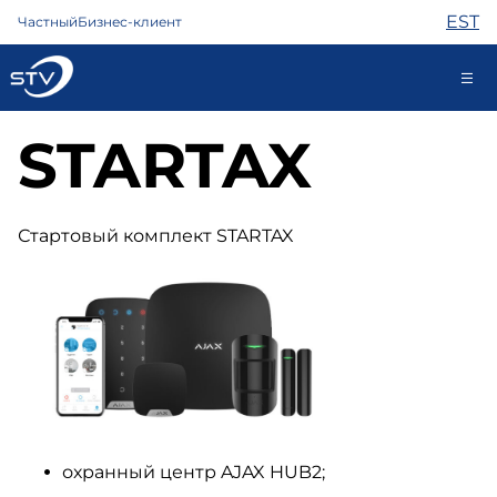
EST
Частный
Бизнес-клиент
STARTAX
688 0000
Самообслуживание
Стартовый комплект STARTAX
Интернет
ТВ
Телефон
Охрана
Помощь
Магазин
Контакты
Новости
охранный центр AJAX HUB2;