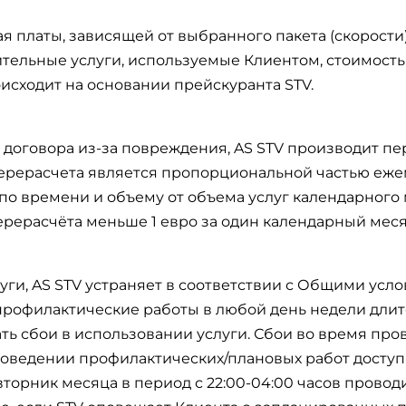
ая платы, зависящей от выбранного пакета (скорости)
ительные услуги, используемые Клиентом, стоимость
исходит на основании прейскуранта STV.
ям договора из-за повреждения, AS STV производит п
ерерасчета является пропорциональной частью еже
 по времени и объему от объема услуг календарного 
перерасчёта меньше 1 евро за один календарный меся
ги, AS STV устраняет в соответствии с Общими усло
рофилактические работы в любой день недели длите
вать сбои в использовании услуги. Сбои во время пр
оведении профилактических/плановых работ доступн
вторник месяца в период с 22:00-04:00 часов прово