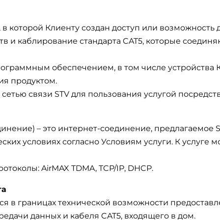
а, в которой Клиенту создан доступ или возможность 
тв и каблирование стандарта CAT5, которые соединяю
 программным обеспечением, в том числе устройства 
ия продуктом.
с сетью связи STV для пользования услугой посредст
единение) – это интернет-соединение, предлагаемое
ских условиях согласно Условиям услуги. К услуге
токолы: AirMAX TDMA, TCP/IP, DHCP.
та
хся в границах технической возможности предостав
едачи данных и кабеля CAT5, входящего в дом.