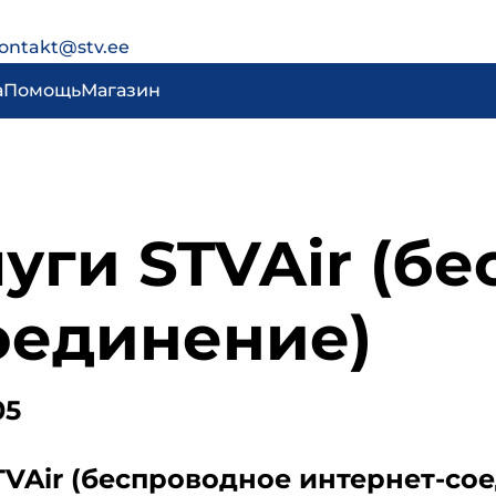
ontakt@stv.ee
а
Помощь
Магазин
уги STVAir (б
оединение)
05
VAir (беспроводное интернет-со