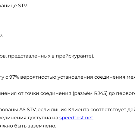
анице STV.
.
ов, представленных в прейскуранте).
гу с 97% вероятностью установления соединения меж
нения от точки соединения (разъём RJ45) до первого
ованы AS STV, если линия Клиента соответствует 
оединения доступна на
speedtest.net
.
лжно быть заземлено.