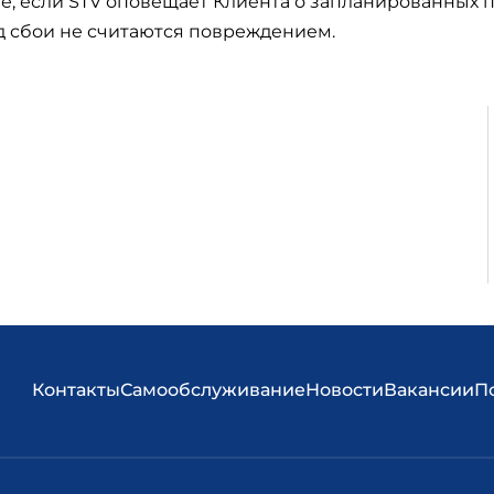
е, если STV оповещает Клиента о запланированных 
од сбои не считаются повреждением.
Контакты
Самообслуживание
Новости
Вакансии
П