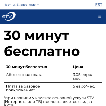
EST
Частный
Бизнес-клиент
30 минут
kontakt@stv.ee
Самообслуживание
бесплатно
Интернет
ТВ
30 минут бесплатно
Цена
Телефон
Абонентная плата
3.05 евро/
Охрана
мес.
Помощь
Плата за базовое
5 евро/мес.
Магазин
подключение*
Контакты
*
при наличии у клиента основной услуги STV
Новости
(Интернета или ТВ) предоставляется скидка
100%
;