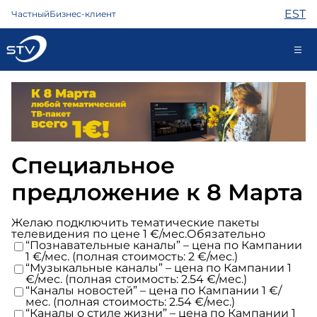
EST
Частный
Бизнес-клиент
kontakt@stv.ee
Самообслуживание
Специальное
Интернет
предложение к 8 Марта
ТВ
Телефон
Желаю подключить тематические пакеты
Охрана
телевидения по цене 1 €/мес.
Обязательно
“Познавательные каналы” – цена по Кампании
Помощь
1 €/мес. (полная стоимость: 2 €/мес.)
Магазин
“Музыкальные каналы” – цена по Кампании 1
€/мес. (полная стоимость: 2.54 €/мес.)
Контакты
“Каналы новостей” – цена по Кампании 1 €/
Новости
мес. (полная стоимость: 2.54 €/мес.)
“Каналы о стиле жизни” – цена по Кампании 1