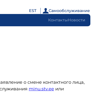
EST
Самообслуживание
Контакты
Новости
аявление о смене контактного лица,
обслуживания
minu.stv.ee
или