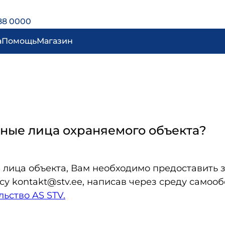
88 0000
а
Помощь
Магазин
тные лица охраняемого объекта?
 лица объекта, Вам необходимо предоставить з
су kontakt@stv.ee, написав через среду само
ьство AS STV.