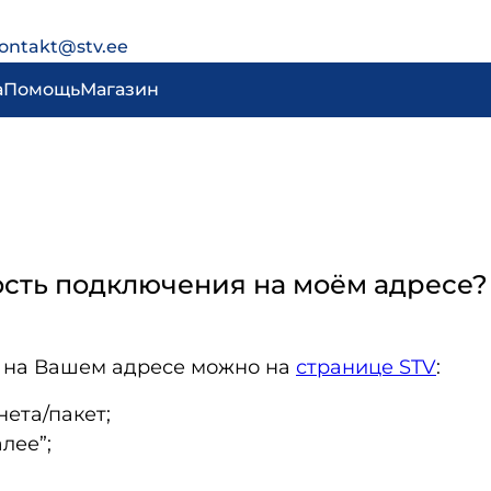
ontakt@stv.ee
а
Помощь
Магазин
ность подключения на моём адресе?
 на Вашем адресе можно на
странице STV
:
ета/пакет;
лее”;