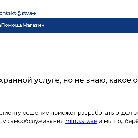
ontakt@stv.ee
а
Помощь
Магазин
хранной услуге, но не знаю, какое
иенту решение поможет разработать отдел ох
реду самообслуживания
minu.stv.ee
и мы подберё