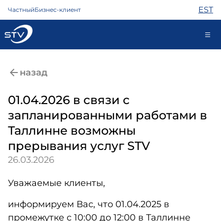
EST
Частный
Бизнес-клиент
kontakt@stv.ee
назад
Самообслуживание
01.04.2026 в связи с
запланированными работами в
Интернет
Таллинне возможны
ТВ
прерывания услуг STV
Телефон
26.03.2026
Охрана
Помощь
Уважаемые клиенты,
Магазин
Контакты
информируем Вас, что 01.04.2025 в
Новости
промежутке с 10:00 до 12:00 в Таллинне