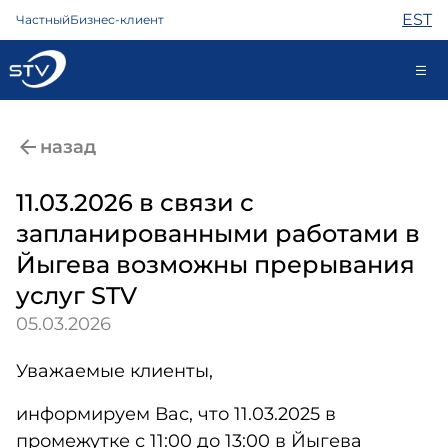
EST
Частный
Бизнес-клиент
kontakt@stv.ee
назад
Самообслуживание
11.03.2026 в связи с
запланированными работами в
Интернет
Йыгева возможны прерывания
ТВ
услуг STV
Телефон
05.03.2026
Охрана
Помощь
Уважаемые клиенты,
Магазин
Контакты
информируем Вас, что 11.03.2025 в
Новости
промежутке с 11:00 до 13:00 в Йыгева