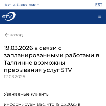
EST
Частный
Бизнес-клиент
688 0000
назад
Самообслуживание
19.03.2026 в связи с
запланированными работами в
Интернет
Таллинне возможны
ТВ
прерывания услуг STV
Телефон
12.03.2026
Охрана
Помощь
Магазин
Уважаемые клиенты,
Контакты
Новости
информируем Вас, что 19.03.2025 в