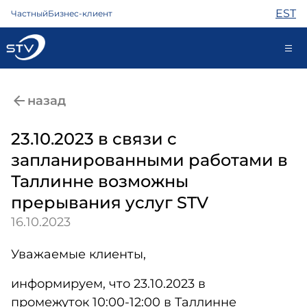
EST
Частный
Бизнес-клиент
kontakt@stv.ee
назад
Самообслуживание
23.10.2023 в связи с
запланированными работами в
Интернет
Таллинне возможны
ТВ
прерывания услуг STV
Телефон
16.10.2023
Охрана
Помощь
Уважаемые клиенты,
Магазин
Контакты
информируем, что 23.10.2023 в
Новости
промежуток 10:00-12:00 в Таллинне