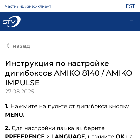
EST
Частный
Бизнес-клиент
688 0000
назад
Самообслуживание
Инструкция по настройке
дигибоксов AMIKO 8140 / AMIKO
Интернет
IMPULSE
ТВ
27.08.2025
Телефон
Охрана
1.
Нажмите на пульте от дигибокса кнопку
Помощь
MENU.
Магазин
Контакты
2.
Для настройки языка выберите
Новости
PREFERENCE
> LANGUAGE
, нажмите
ОК
на