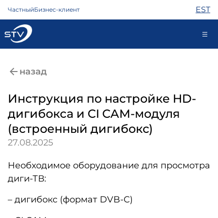
EST
Частный
Бизнес-клиент
kontakt@stv.ee
назад
Самообслуживание
Инструкция по настройке HD-
дигибокса и CI CAM-модуля
Интернет
(встроенный дигибокс)
ТВ
27.08.2025
Телефон
Охрана
Необходимое оборудование для просмотра
Помощь
диги-ТВ:
Магазин
Контакты
– дигибокс (формат DVB-C)
Новости