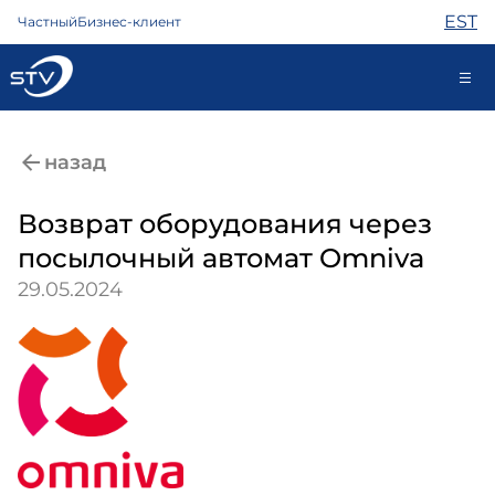
EST
Частный
Бизнес-клиент
kontakt@stv.ee
назад
Самообслуживание
Возврат оборудования через
посылочный автомат Omniva
Интернет
29.05.2024
ТВ
Телефон
Охрана
Помощь
Магазин
Контакты
Новости