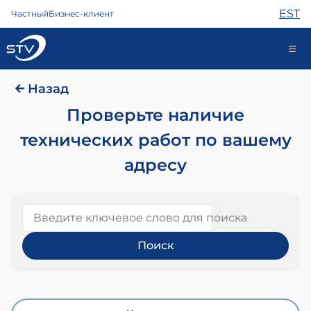
EST
Частный
Бизнес-клиент
Назад
kontakt@stv.ee
Самообслуживание
Проверьте наличие
технических работ по вашему
адресу
Интернет
ТВ
Телефон
Введите ключевое слово для поиска
Охрана
Помощь
Магазин
Контакты
Новости