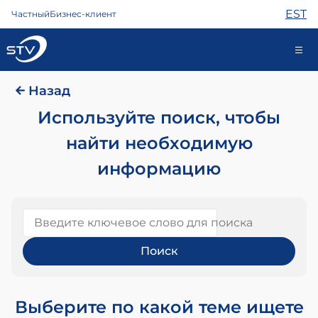
EST
Частный
Бизнес-клиент
Назад
kontakt@stv.ee
Самообслуживание
Используйте поиск, чтобы
найти необходимую
информацию
Интернет
ТВ
Телефон
Введите ключевое слово для поиска
Охрана
Помощь
Магазин
Контакты
Новости
Выберите по какой теме ищете