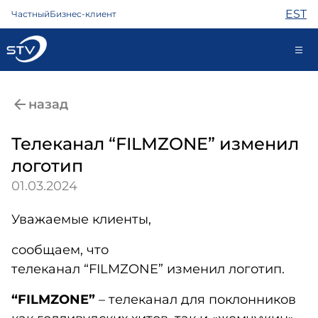
EST
Частный
Бизнес-клиент
688 0000
назад
Самообслуживание
Телеканал “FILMZONE” изменил
логотип
Интернет
01.03.2024
ТВ
Телефон
Уважаемые клиенты,
Охрана
Помощь
сообщаем, что
Магазин
телеканал “FILMZONE” изменил логотип.
Контакты
“FILMZONE”
– телеканал для поклонников
Новости