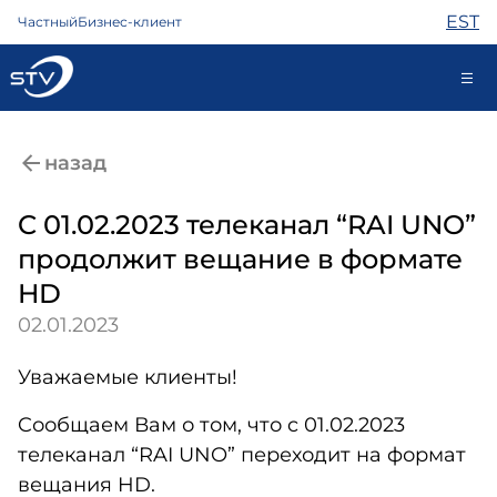
EST
Частный
Бизнес-клиент
688 0000
назад
Самообслуживание
C 01.02.2023 телеканал “RAI UNO”
продолжит вещание в формате
Интернет
HD
ТВ
02.01.2023
Телефон
Охрана
Уважаемые клиенты!
Помощь
Магазин
Cообщаем Вам о том, что c 01.02.2023
Контакты
телеканал “RAI UNO” переходит на формат
Новости
вещания HD.