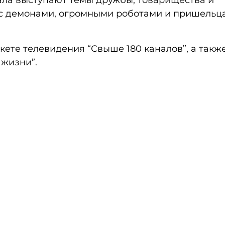
ала выступают темы дружбы, товарищества и
 с демонами, огромными роботами и пришельц
кете телевидения “Свыше 180 каналов”, а такж
 жизни”.