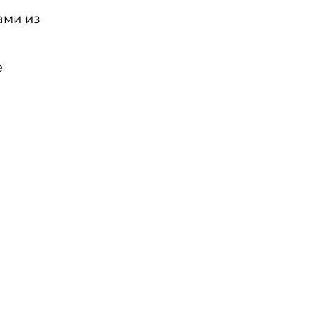
ами из
е