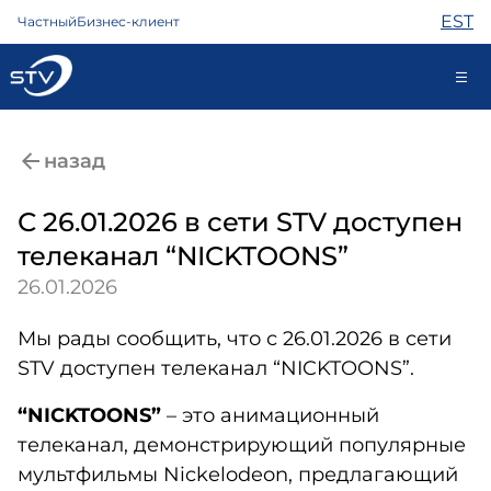
EST
Частный
Бизнес-клиент
688 0000
назад
Самообслуживание
С 26.01.2026 в сети STV доступен
телеканал “NICKTOONS”
Интернет
26.01.2026
ТВ
Телефон
Мы рады сообщить, что с 26.01.2026 в сети
Охрана
STV доступен телеканал “NICKTOONS”.
Помощь
Магазин
“NICKTOONS”
– это анимационный
Контакты
телеканал, демонстрирующий популярные
Новости
мультфильмы Nickelodeon, предлагающий