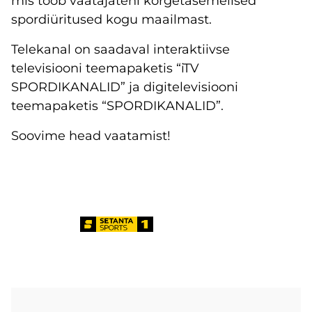
mis toob vaatajateni kõrgetasemelised
spordiüritused kogu maailmast.
Telekanal on saadaval interaktiivse
televisiooni teemapaketis “iTV
SPORDIKANALID” ja digitelevisiooni
teemapaketis “SPORDIKANALID”.
Soovime head vaatamist!