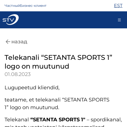
EST
Частный
Бизнес-клиент
688 0000
назад
Самообслуживание
Telekanali “SETANTA SPORTS 1”
logo on muutunud
Интернет
01.08.2023
ТВ
Телефон
Lugupeetud kliendid,
Охрана
Помощь
teatame, et telekanali “SETANTA SPORTS
Магазин
1” logo on muutunud.
Контакты
Telekanal
“SETANTA SPORTS 1″​
– spordikanal,
Новости