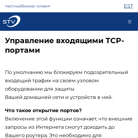
EST
Частный
Бизнес-клиент
Управление входящими TCP-
kontakt@stv.ee
портами
Самообслуживание
По умолчанию мы блокируем подозрительный
Интернет
входящий трафик на своем узловом
ТВ
оборудовании для защиты
Телефон
Вашей домашней сети и устройств в ней.
Охрана
Помощь
Что такое открытие портов?
Магазин
Включение этой функции означает, что внешние
Контакты
запросы из Интернета смогут доходить до
Новости
Вашего роутера. Это необходимо для