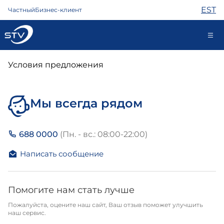
EST
Частный
Бизнес-клиент
688 0000
Условия предложения
Самообслуживание
Мы всегда рядом
Интернет
688 0000
(Пн. - вс.: 08:00-22:00)
ТВ
Телефон
Написать сообщение
Охрана
Помощь
Магазин
Помогите нам стать лучше
Контакты
Пожалуйста, оцените наш сайт, Ваш отзыв поможет улучшить
Новости
наш сервис.