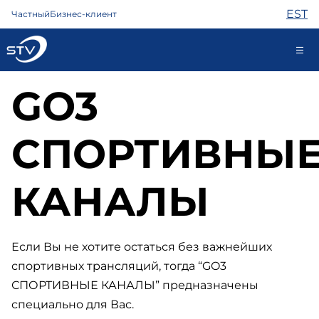
EST
Частный
Бизнес-клиент
GO3
kontakt@stv.ee
Самообслуживание
СПОРТИВНЫ
Интернет
КАНАЛЫ
ТВ
Телефон
Охрана
Если Вы не хотите остаться без важнейших
Помощь
спортивных трансляций, тогда “GO3
Магазин
Контакты
СПОРТИВНЫЕ КАНАЛЫ” предназначены
Новости
специально для Вас.