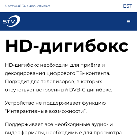
EST
Частный
Бизнес-клиент
HD-дигибокс
kontakt@stv.ee
Самообслуживание
HD-дигибокс необходим для приёма и
декодирования цифрового ТВ- контента.
Интернет
Подходит для телевизоров, в которых
ТВ
отсутствует встроенный DVB-C дигибокс.
Телефон
Охрана
Устройство не поддерживает функцию
Помощь
“Интерактивные возможности”.
Магазин
Контакты
Поддерживает все необходимые аудио- и
Новости
видеоформаты, необходимые для просмотра