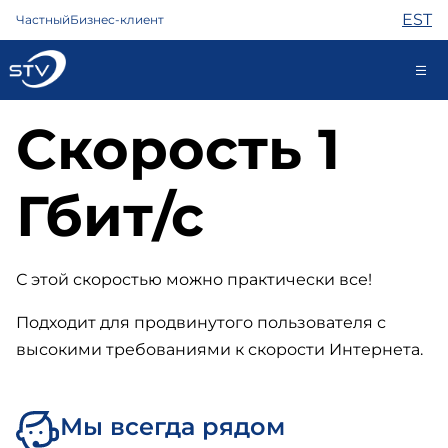
EST
Частный
Бизнес-клиент
Скорость 1
kontakt@stv.ee
Самообслуживание
Гбит/с
Интернет
ТВ
С этой скоростью можно практически все!
Телефон
Подходит для продвинутого пользователя с
Охрана
высокими требованиями к скорости Интернета.
Помощь
Магазин
Контакты
Мы всегда рядом
Новости