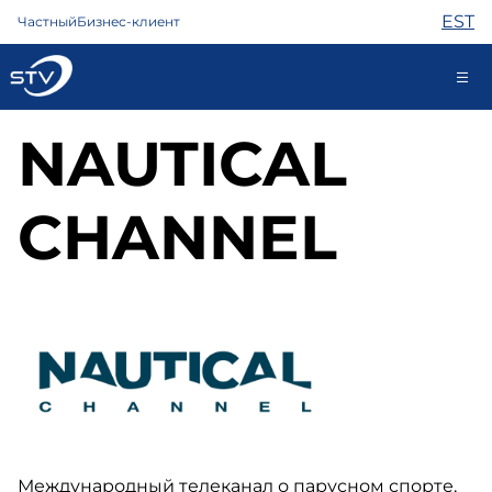
EST
Частный
Бизнес-клиент
NAUTICAL
kontakt@stv.ee
Самообслуживание
CHANNEL
Интернет
ТВ
Телефон
Охрана
Помощь
Магазин
Контакты
Новости
Международный телеканал о парусном спорте,