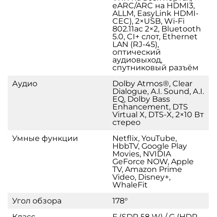
eARC/ARC на HDMI3,
ALLM, EasyLink HDMI-
CEC), 2×USB, Wi-Fi
802.11ac 2×2, Bluetooth
5.0, CI+ слот, Ethernet
LAN (RJ-45),
оптический
аудиовыход,
спутниковый разъём
Аудио
Dolby Atmos®, Clear
Dialogue, A.I. Sound, A.I.
EQ, Dolby Bass
Enhancement, DTS
Virtual X, DTS-X, 2×10 Вт
стерео
Умные функции
Netflix, YouTube,
HbbTV, Google Play
Movies, NVIDIA
GeForce NOW, Apple
TV, Amazon Prime
Video, Disney+,
WhaleFit
Угол обзора
178°
Класс
F (SDR 58 W) / G (HDR