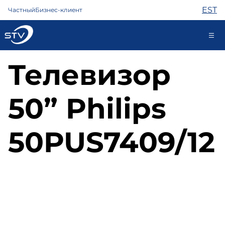
EST
Частный
Бизнес-клиент
Телевизор
kontakt@stv.ee
Самообслуживание
50” Philips
Интернет
50PUS7409/12
ТВ
Телефон
Охрана
Помощь
Магазин
Контакты
Новости