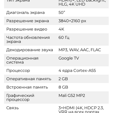
Тип экрана
HDR10+, LED backlight,
HLG, 4K UHD
Диагональ экрана
50”
Разрешение экрана
3840×2160 px
Разрешение видео
4K
Частота обновления
60 Гц
экрана
Декодирование звука
MP3, WAV, AAC, FLAC
Операционная
Google TV
система
Процессор
4 ядра Cortex-A55
Оперативная память
2 GB
Встроенная память
8 GB
Графический
Mali G52 MP2
процессор
Связь
3×HDMI (4K, HDCP 2.3,
VRR на всех портах,