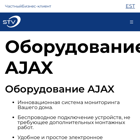
EST
Частный
Бизнес-клиент
Оборудовани
kontakt@stv.ee
Самообслуживание
AJAX
Интернет
Оборудование AJAX
ТВ
Телефон
Охрана
Инновационная система мониторинга
Вашего дома.
Помощь
Магазин
Беспроводное подключение устройств, не
требующее дополнительных монтажных
Контакты
работ.
Новости
Удобное и простое электронное