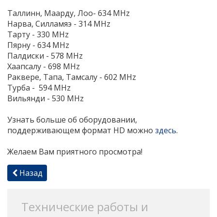
Таллинн, Маарду, Лоо-
634 MHz
Нарва, Силламяэ - 314 MHz
Тарту - 330 MHz
Пярну - 634 MHz
Палдиски - 578 MHz
Хаапсалу - 698 MHz
Раквере, Тапа, Тамсалу -
602 MHz
Турба - 594 MHz
Вильянди -
530 MHz
Узнать больше об оборудовании,
поддерживающем формат HD можно
здесь
.
Желаем Вам приятного просмотра!
Назад
Технические работы и