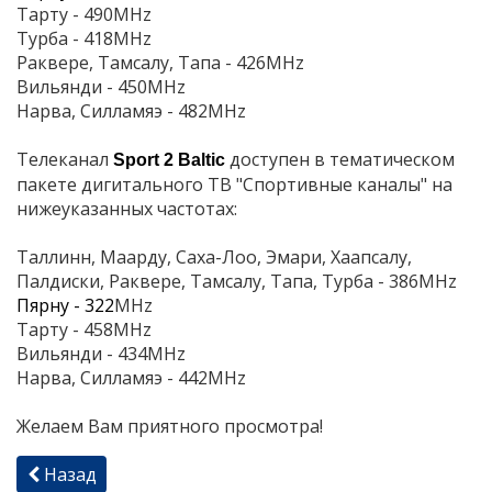
Тарту - 490MHz
Турба - 418MHz
Раквере, Тамсалу, Тапа - 426MHz
-90MHz
Вильянди - 450MHz
Нарва, Силламяэ - 482MHz
Телеканал
доступен в тематическом
Sport
2
Baltic
пакете дигитального ТВ "Спортивные каналы" на
нижеуказанных частотах:
Таллинн, Маарду, Саха-Лоо, Эмари, Хаапсалу,
Палдиски, Раквере, Тамсалу, Тапа, Турба - 386MHz
Пярну - 322
MHz
2
Тарту - 458MHz
Вильянди - 434MHz
Нарва, Силламяэ - 442MHz
82MHz
Желаем Вам приятного просмотра!
Назад