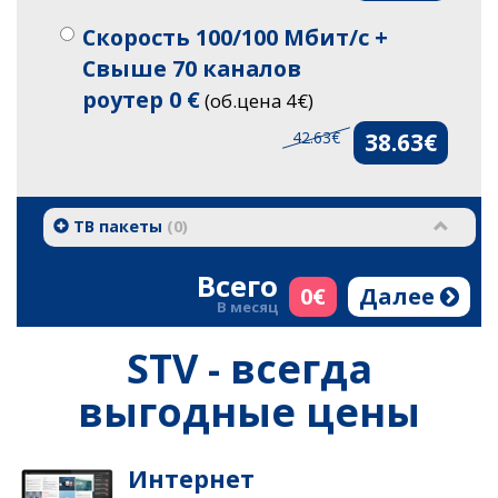
Скорость 100/100 Мбит/с +
Свыше 70 каналов
роутер 0 €
(об.цена 4€)
42.63€
38.63€
ТВ пакеты
(
0
)
Всего
0
€
Далее
В месяц
STV - всегда
выгодные цены
Интернет