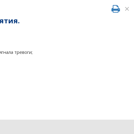
×
ятия.
гнала тревоги;