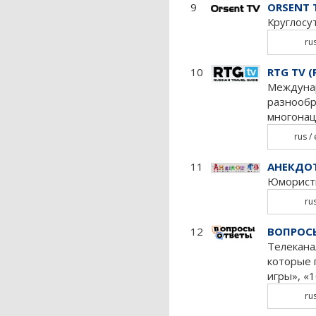
9
ORSENT 
Круглосу
ru
10
RTG TV (
Междунар
разнообр
многонац
rus /
11
АНЕКДОТ
Юмористи
ru
12
ВОПРОС
Телекана
которые 
игры», «
ru