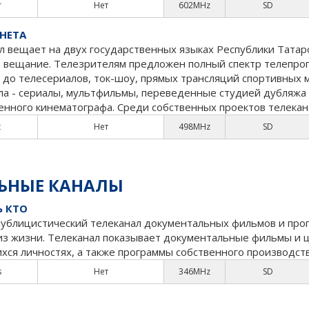
r
Нет
602MHz
SD
НЕТА
л вещает на двух государственных языках Республики Татарс
е вещание. Телезрителям предложен полный спектр телепрог
 до телесериалов, ток-шоу, прямых трансляций спортивных 
ла - сериалы, мультфильмы, переведенные студией дубляжа 
енного кинематографа. Среди собственных проектов телекан
t
Нет
498MHz
SD
ЬНЫЕ КАНАЛЫ
Ь КТО
ублицистический телеканал документальных фильмов и прог
из жизни. Телеканал показывает документальные фильмы и ц
ся личностях, а также программы собственного производств
s
Нет
346MHz
SD