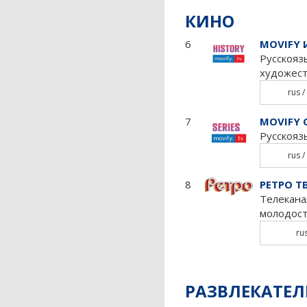
КИНО
6
MOVIFY 
Русскояз
художес
rus / 
7
MOVIFY 
Русскояз
rus / 
8
РЕТРО Т
Телекана
молодост
ru
РАЗВЛЕКАТЕ