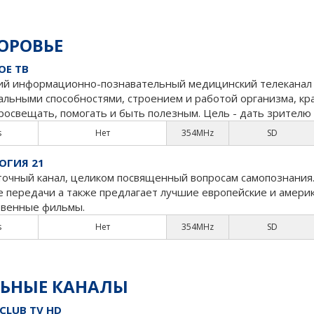
ОРОВЬЕ
ОЕ ТВ
ий информационно-познавательный медицинский телеканал об
льными способностями, строением и работой организма, крас
росвещать, помогать и быть полезным. Цель - дать зрителю
s
Нет
354MHz
SD
ОГИЯ 21
точный канал, целиком посвященный вопросам самопознания.
е передачи а также предлагает лучшие европейские и амери
твенные фильмы.
s
Нет
354MHz
SD
ЛЬНЫЕ КАНАЛЫ
 CLUB TV HD