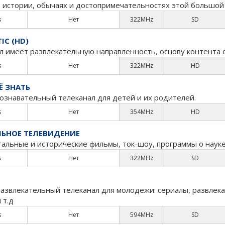
, истории, обычаях и достопримечательностях этой большой
s
Нет
322MHz
SD
IС (HD)
л имеет развлекательную направленность, основу контента 
s
Нет
322MHz
HD
Ё ЗНАТЬ
ознавательный телеканал для детей и их родителей.
s
Нет
354MHz
HD
ЛЬНОЕ ТЕЛЕВИДЕНИЕ
альные и исторические фильмы, ток-шоу, программы о науке
s
Нет
322MHz
SD
развлекательный телеканал для молодежи: сериалы, развле
 т.д
s
Нет
594MHz
SD