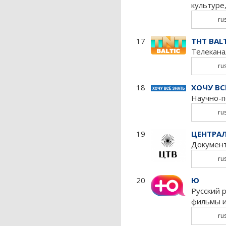
культуре
ru
17
ТНТ BALT
Телекана
ru
18
ХОЧУ ВС
Научно-п
ru
19
ЦЕНТРА
Документ
ru
20
Ю
Русский 
фильмы и
ru