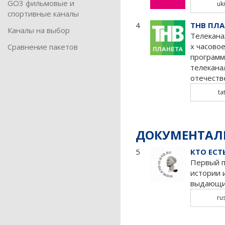
GO3 фильмовые и
uk
спортивные каналы
4
ТНВ ПЛА
Каналы на выбор
Телекана
х часово
Сравнение пакетов
программ
телекана
отечеств
ta
ДОКУМЕНТАЛ
5
КТО ЕСТ
Первый п
истории 
выдающих
ru