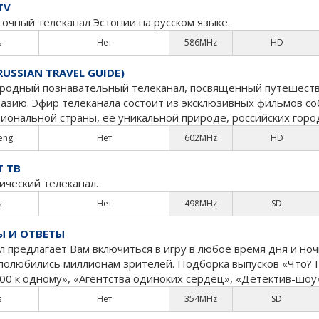
TV
точный телеканал Эстонии на русском языке.
s
Нет
586MHz
HD
RUSSIAN TRAVEL GUIDE)
одный познавательный телеканал, посвященный путешестви
азию. Эфир телеканала состоит из эксклюзивных фильмов соб
иональной страны, её уникальной природе, российских горо
 eng
Нет
602MHz
HD
 ТВ
ческий телеканал.
s
Нет
498MHz
SD
Ы И ОТВЕТЫ
л предлагает Вам включиться в игру в любое время дня и ноч
полюбились миллионам зрителей. Подборка выпусков «Что? Г
100 к одному», «Агентства одиноких сердец», «Детектив-шоу
s
Нет
354MHz
SD