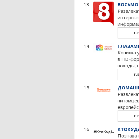
13
ВОСЬМО
Развлека
интервью
информац
ru
14
ГЛАЗАМ
Kопилка 
в HD-фор
походы, 
ru
15
ДОМАШН
Развлека
питомцев
европейс
ru
16
КТОКУД
Познават