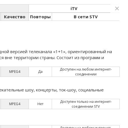
×
iTV
Качество
Повторы
В сети STV
ной версией телеканала «1+1», ориентированный на
я вне территории страны. Состоит из программ и
Доступен на любом интернет-
MPEG4
Да
соединении
екательные шоу, концерты, ток-шоу, социальные
Доступен только на интернет-
MPEG4
Нет
соединении STV
Доступен на любом интернет-