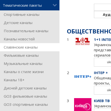
Тематические пакеты
Спортивные каналы
Ауд
Детские каналы
ОБЩЕСТВЕНН
Познавательные каналы
Каналы новостей
1
1+1 INT
Украинск
Славянские каналы
представ
сериалов
Фильмовые каналы
uk
Музыкальные каналы
Каналы о стиле жизни
2
IНТЕР +
Общенаци
Каналы 18+
проекты,
Дисней детские каналы
uk
GO3 фильмовые каналы
3
КИЕВ ТВ
GO3 спортивные каналы
Украинск