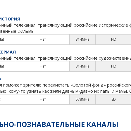
ИСТОРИЯ
ычный телеканал, транслирующий российские исторические 
твенные фильмы.
lat
Нет
314MHz
HD
СЕРИАЛ
ычный телеканал, транслирующий российские художественн
lat
Нет
314MHz
HD
В
л поможет зрителю перелистать «Золотой фонд» российского 
ью, кому-то узнать как жили давным-давно их папы и мамы,
s
Нет
578MHz
SD
ЛЬНО-ПОЗНАВАТЕЛЬНЫЕ КАНАЛЫ