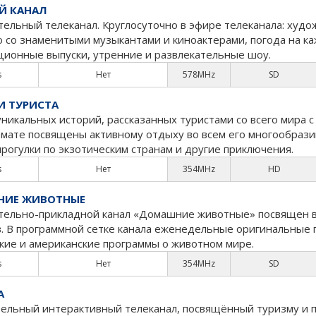
Й КАНАЛ
тельный телеканал. Круглосуточно в эфире телеканала: худ
 со знаменитыми музыкантами и киноактерами, погода на к
ионные выпуски, утренние и развлекательные шоу.
s
Нет
578MHz
SD
И ТУРИСТА
уникальных историй, рассказанных туристами со всего мир
мате посвящены активному отдыху во всем его многообразии.
прогулки по экзотическим странам и другие приключения.
s
Нет
354MHz
HD
ИЕ ЖИВОТНЫЕ
тельно-прикладной канал «Домашние животные» посвящен в
. В программной сетке канала еженедельные оригинальные 
кие и американские программы о животном мире.
s
Нет
354MHz
SD
А
ельный интерактивный телеканал, посвящённый туризму и п