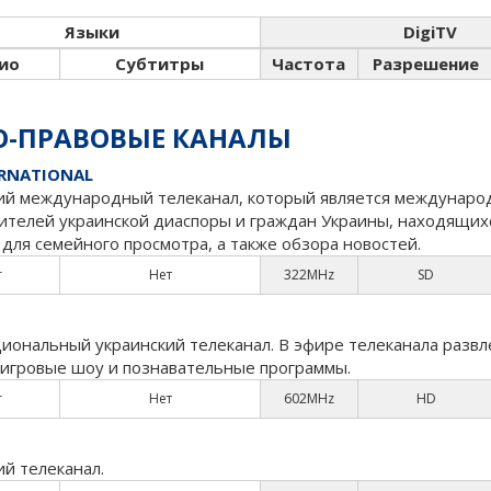
Языки
DigiTV
ио
Субтитры
Частота
Разрешение
О-ПРАВОВЫЕ КАНАЛЫ
ERNATIONAL
ий международный телеканал, который является международ
ителей украинской диаспоры и граждан Украины, находящихс
 для семейного просмотра, а также обзора новостей.
r
Нет
322MHz
SD
ональный украинский телеканал. В эфире телеканала развл
 игровые шоу и познавательные программы.
r
Нет
602MHz
HD
ий телеканал.