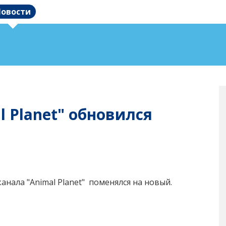
овости
l Planet" обновился
еканала
"Animal Planet
" поменялся на новый.