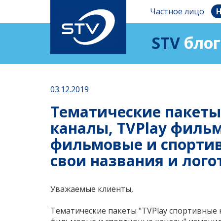
Частное лицо
Н
STV
блог
03.12.2019
Тематические пакеты
каналы, TVPlay филь
фильмовые и спорти
свои названия и лого
Уважаемые клиенты,
Тематические пакеты "
TVPlay спортивные 