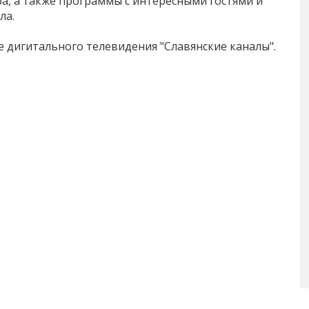
, а также программы с интересными гостями и
ла.
е дигитального телевидения "Славянские каналы".