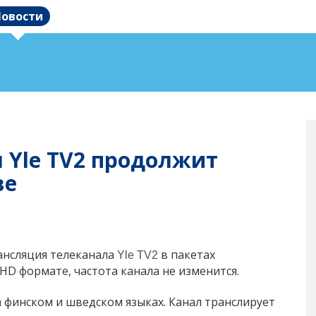
овости
л Yle TV2 продолжит
ве
рансляция телеканала
в пакетах
Yle TV2
HD формате, частота канала не изменится.
 финском и шведском языках. Канал транслирует