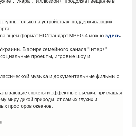
ружие", "Жара", "Иллюзион+" продолжат вещание в
ступны только на устройствах, поддерживающих
арта.
здесь
.
вающем формат HD/стандарт
MPEG-4 можно
краины. В эфире семейного канала "Iнтер+"
 социальные проекты, игровые шоу и
лассической музыка и документальные фильмы о
хватывающие сюжеты и эффектные съемки, приглашая
у миру дикой природы, от самых глухих и
ных просторов океанов.
н.