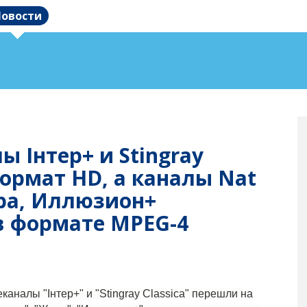
овости
ы Iнтер+ и Stingray
формат HD, а каналы Nat
ара, Иллюзион+
в формате MPEG-4
каналы "Iнтер+" и "Stingray Classica" перешли на