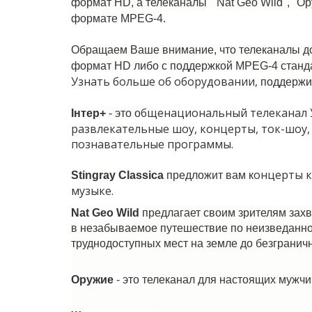
формат HD, а телеканалы "Nat Geo Wild", "О
формате MPEG-4.
Обращаем Ваше внимание, что телеканалы до
формат HD либо с поддержкой MPEG-4 станд
Узнать больше об оборудовании,
поддержи
бщенациональный телеканал У
Iнтер+
- это о
развлекательные шоу, концерты, ток-шоу,
познавательные программы.
онцерты к
Stingray Classica
предложит вам к
музыке.
Nat Geo Wild
предлагает своим зрителям за
в незабываемое путешествие по неизведанном
труднодоступных мест на земле до безгранич
Оружие
- это т
елеканал для настоящих мужчи