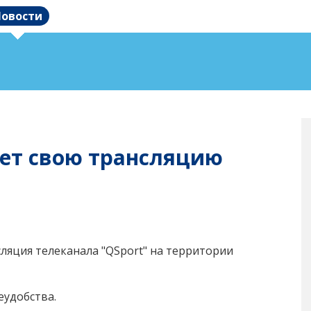
овости
ает свою трансляцию
сляция телеканала "QSport" на территории
еудобства.