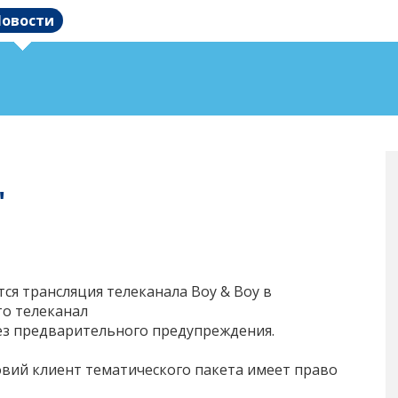
овости
"
тся трансляция телеканала Boy & Boy в
что телеканал
ез предварительного предупреждения.
ловий клиент тематического пакета имеет право